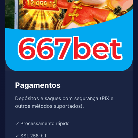
Pagamentos
Depósitos e saques com segurança (PIX e
outros métodos suportados).
✓ Processamento rápido
✓ SSL 256-bit