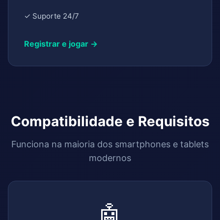
✓ Suporte 24/7
Registrar e jogar →
Compatibilidade e Requisitos
Funciona na maioria dos smartphones e tablets
modernos
🤖