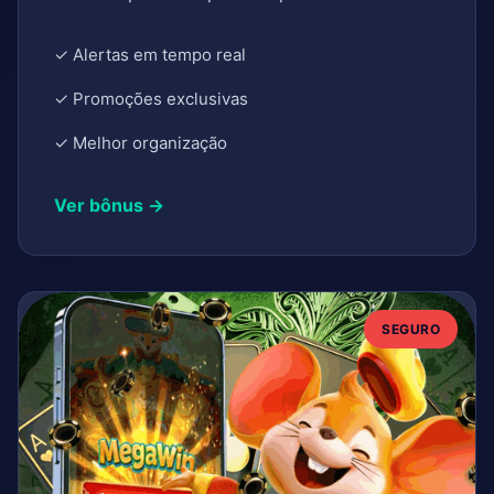
✓ Alertas em tempo real
✓ Promoções exclusivas
✓ Melhor organização
Ver bônus →
SEGURO