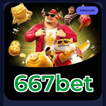
POPULAR