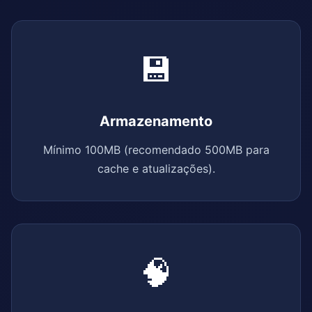
💾
Armazenamento
Mínimo 100MB (recomendado 500MB para
cache e atualizações).
🧠