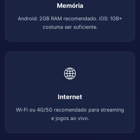
Memória
Android: 2GB RAM recomendado. iOS: 1GB+
costuma ser suficiente.
🌐
Internet
Wi‑Fi ou 4G/5G recomendado para streaming
e jogos ao vivo.