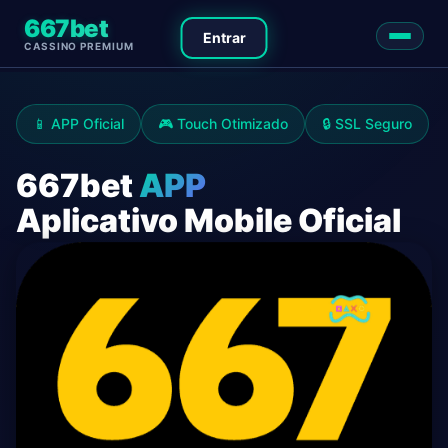
667bet
Entrar
CASSINO PREMIUM
📱 APP Oficial
🎮 Touch Otimizado
🔒 SSL Seguro
667bet
APP
Aplicativo Mobile Oficial