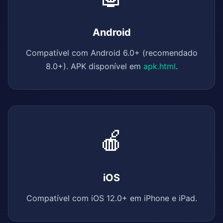
Android
Compatível com Android 6.0+ (recomendado
8.0+). APK disponível em
apk.html
.
🍎
iOS
Compatível com iOS 12.0+ em iPhone e iPad.